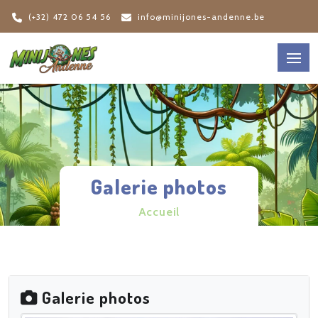
(+32) 472 06 54 56
info@minijones-andenne.be
Galerie photos
Accueil
Galerie photos